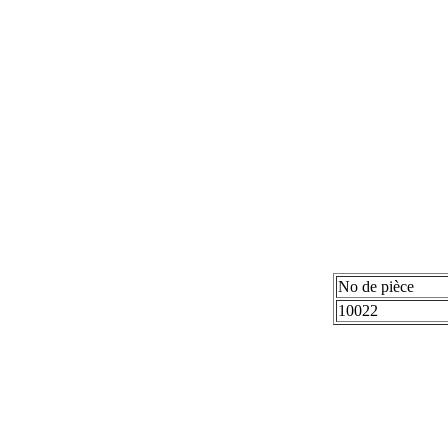
No de pièce
10022