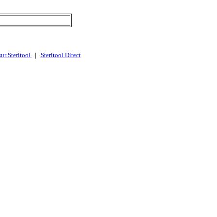
sur Steritool
|
Steritool Direct