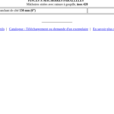
PINCES À MÂCHOIRES PARALLÈLES
Mâchoires striées avec rainure à goupille,
inox 420
ranchant de côté
150 mm (6”)
_______________
tils
|
Catalogue - Téléchargement ou demande d'un exemplaire
|
En savoir plus 